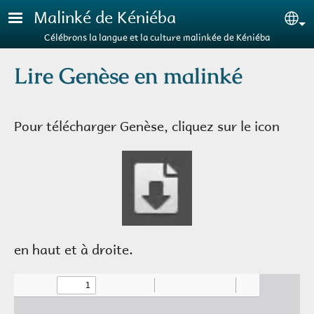
Aller au contenu principal
Malinké de Kéniéba
Se
Célébrons la langue et la culture malinkée de Kéniéba
Lire Genèse en malinké
Pour télécharger Genèse, cliquez sur le icon
en haut et à droite.