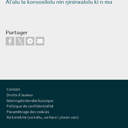
Alʼalu la koroosilolu nin ŋininxalolu ki n ma
Partager
Pied de page
Contact
Droits d'auteur
Maningala beraba bululaɲa
Politique de confidentialité
Paramétrage des cookies
Xa konekite (xa kahu, xa hara i ɲoxon xan)