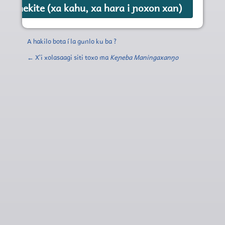
A hakilo bota í la gunlo ku ba ?
← Xʼi xolasaagi siti toxo ma
Keɲeba Maningaxanŋo