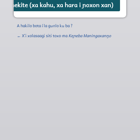
A hakilo bota í la gunlo ku ba ?
← Xʼi xolasaagi siti toxo ma
Keɲeba Maningaxanŋo