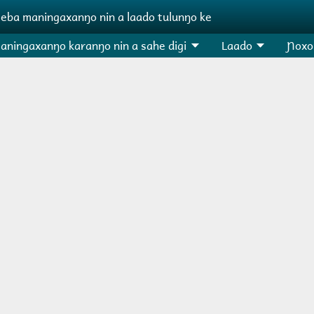
ɲeba maningaxanŋo nin a laado tulunŋo ke
aningaxanŋo karanŋo nin a sahe digi
Laado
Ɲoxo